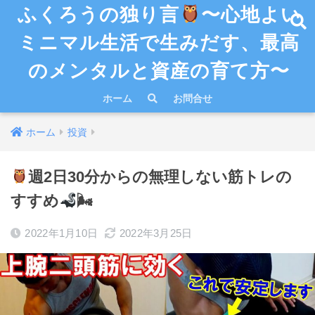
ふくろうの独り言
〜心地よい
ミニマル生活で生みだす、最高
のメンタルと資産の育て方〜
ホーム
お問合せ
ホーム
投資
週2日30分からの無理しない筋トレの
すすめ
🌬
2022年1月10日
2022年3月25日