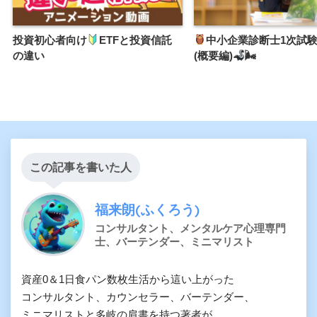
投資初心者向け
ETFと投資信託
中小企業診断士1次試
の違い
(概要編)
🌬
この記事を書いた人
福来朗(ふくろう)
コンサルタント、メンタルケア心理専門
士、バーテンダー、ミニマリスト
資産0＆1日食パン数枚生活から這い上がった

コンサルタント、カウンセラー、バーテンダー、

ミニマリストと多岐の肩書を持つ著者が、
