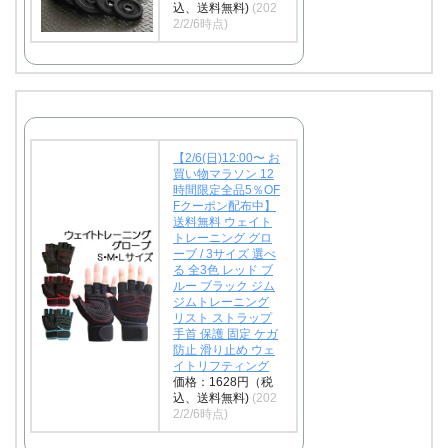
込、送料無料)
(202
2/2/6時点)
【2/6(日)12:00〜 お
買い物マラソン 12
時間限定全品5％OF
Fクーポン配布中】
送料無料 ウェイト
トレーニング グロ
ーブ / 3サイズ 選べ
る 全3色 レッド ブ
ルー ブラック ジム
ジムトレーニング
リスト ストラップ
手首 保護 固定 ケガ
防止 滑り止め ウェ
イトリフティング
価格：1628円（税
込、送料無料)
(202
2/2/6時点)