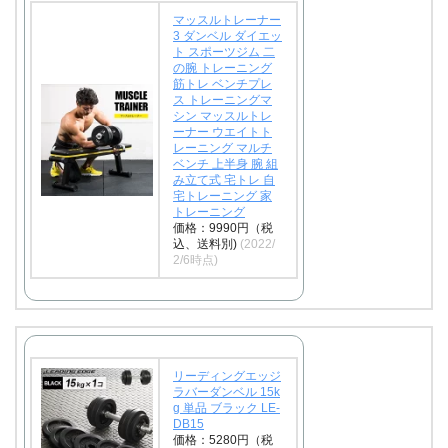
マッスルトレーナー
3 ダンベル ダイエッ
ト スポーツジム 二
の腕 トレーニング
筋トレ ベンチプレ
ス トレーニングマ
シン マッスルトレ
ーナー ウエイトト
レーニング マルチ
ベンチ 上半身 腕 組
み立て式 宅トレ 自
宅トレーニング 家
トレーニング
価格：9990円（税
込、送料別)
(2022/
2/6時点)
リーディングエッジ
ラバーダンベル 15k
g 単品 ブラック LE-
DB15
価格：5280円（税