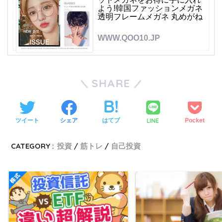
よう!韓国ファッションメガネ
透明フレームメガネ 丸めがね
WWW.QOO10.JP
SHARE
LINE
ツイート
シェア
はてブ
Pocket
CATEGORY :
投資
筋トレ
自己投資