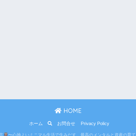
HOME
ホーム
お問合せ
Privacy Policy
り言
〜心地よいミニマル生活で生みだす、最高のメンタルと資産の育て方〜 All r