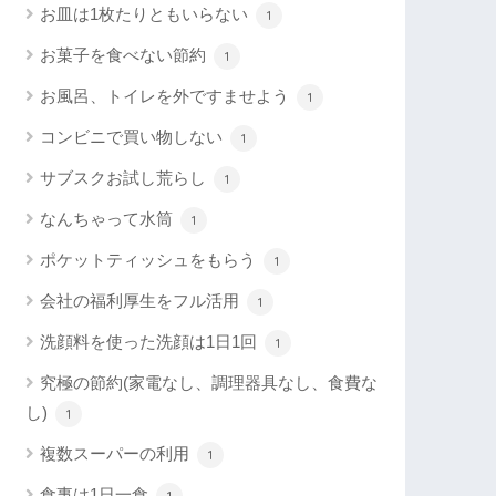
お皿は1枚たりともいらない
1
お菓子を食べない節約
1
お風呂、トイレを外ですませよう
1
コンビニで買い物しない
1
サブスクお試し荒らし
1
なんちゃって水筒
1
ポケットティッシュをもらう
1
会社の福利厚生をフル活用
1
洗顔料を使った洗顔は1日1回
1
究極の節約(家電なし、調理器具なし、食費な
し)
1
複数スーパーの利用
1
食事は1日一食
1