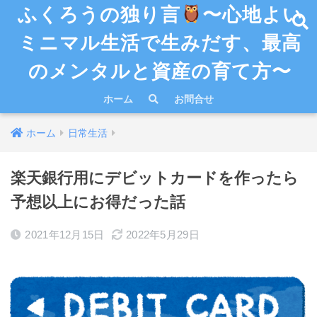
ふくろうの独り言
〜心地よい
ミニマル生活で生みだす、最高
のメンタルと資産の育て方〜
ホーム
お問合せ
ホーム
日常生活
楽天銀行用にデビットカードを作ったら
予想以上にお得だった話
2021年12月15日
2022年5月29日