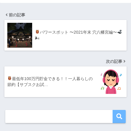
前の記事
パワースポット 〜2021年末 穴八幡宮編〜
🌬
次の記事
最低年100万円貯金できる！！一人暮らしの
節約【サブスクお試…