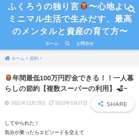
ふくろうの独り言
〜心地よい
ミニマル生活で生みだす、最高
のメンタルと資産の育て方〜
ホーム
お問合せ
ホーム
節約
年間最低100万円貯金できる！！一人暮
らしの節約【複数スーパーの利用】
~
2021年12月29日
2022年3月27日
してやられた！
気分が乗ったらエピソードを交えて