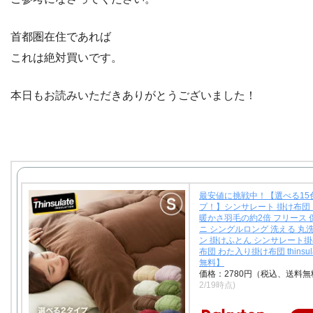
首都圏在住であれば
これは絶対買いです。
本日もお読みいただきありがとうございました！
最安値に挑戦中！【選べる15
プ！】シンサレート 掛け布団
暖かさ羽毛の約2倍 フリース 
ニ シングルロング 洗える 丸
ン 掛けふとん シンサレート掛
布団 わた入り掛け布団 thinsu
無料】
価格：2780円（税込、送料無
2/19時点)