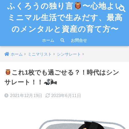
ふくろうの独り言
〜心地よい
ミニマル生活で生みだす、最高
のメンタルと資産の育て方〜
ホーム
お問合せ
ホーム
ミニマリスト
シンサレート
これ1枚でも過ごせる？！時代はシン
サレート！！
🌬
2021年12月19日
2023年6月11日