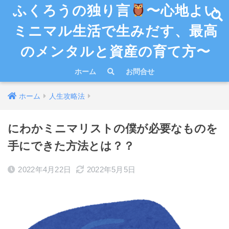
ふくろうの独り言
〜心地よい
ミニマル生活で生みだす、最高
のメンタルと資産の育て方〜
ホーム
お問合せ
ホーム
人生攻略法
にわかミニマリストの僕が必要なものを
手にできた方法とは？？
2022年4月22日
2022年5月5日