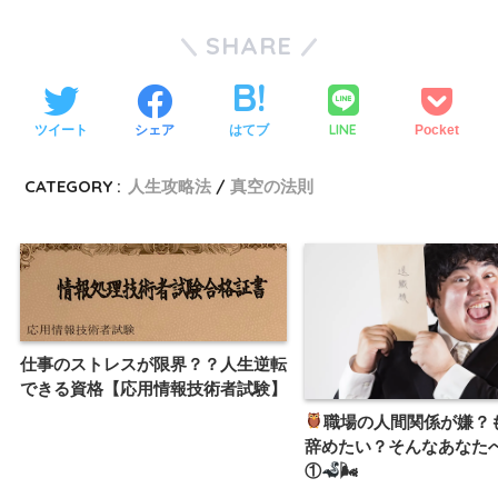
SHARE
LINE
ツイート
シェア
はてブ
Pocket
CATEGORY :
人生攻略法
真空の法則
仕事のストレスが限界？？人生逆転
できる資格【応用情報技術者試験】
職場の人間関係が嫌？
辞めたい？そんなあなた
①
🌬