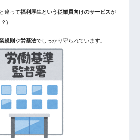
と違って
福利厚生という従業員向けのサービス
が
？)
業規則
や
労基法
でしっかり守られています。