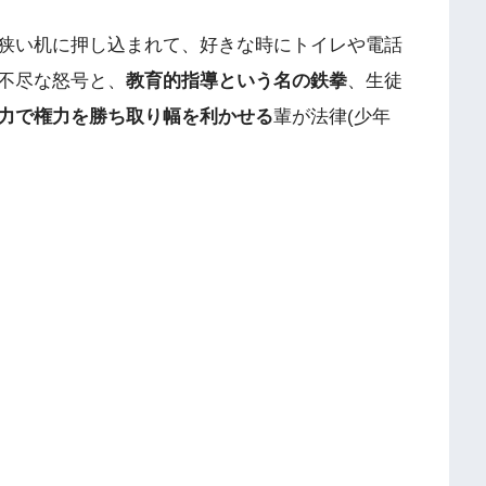
狭い机に押し込まれて、好きな時にトイレや電話
不尽な怒号と、
教育的指導という名の鉄拳
、生徒
力で権力を勝ち取り幅を利かせる
輩が法律(少年
。