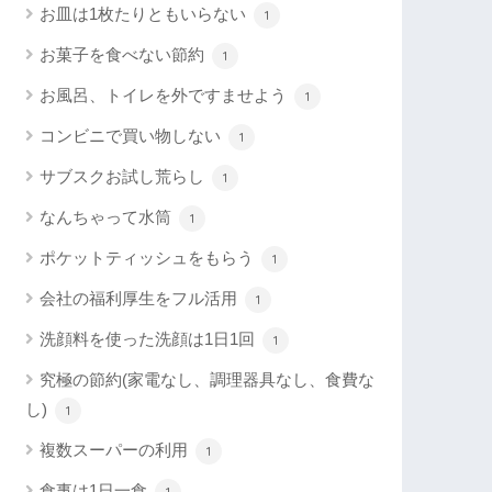
お皿は1枚たりともいらない
1
お菓子を食べない節約
1
お風呂、トイレを外ですませよう
1
コンビニで買い物しない
1
サブスクお試し荒らし
1
なんちゃって水筒
1
ポケットティッシュをもらう
1
会社の福利厚生をフル活用
1
洗顔料を使った洗顔は1日1回
1
究極の節約(家電なし、調理器具なし、食費な
し)
1
複数スーパーの利用
1
食事は1日一食
1