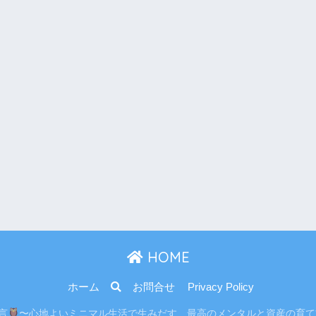
HOME
ホーム
お問合せ
Privacy Policy
り言
〜心地よいミニマル生活で生みだす、最高のメンタルと資産の育て方〜 All r