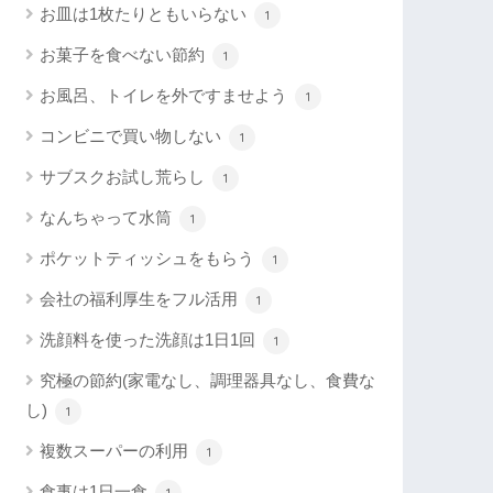
お皿は1枚たりともいらない
1
お菓子を食べない節約
1
お風呂、トイレを外ですませよう
1
コンビニで買い物しない
1
サブスクお試し荒らし
1
なんちゃって水筒
1
ポケットティッシュをもらう
1
会社の福利厚生をフル活用
1
洗顔料を使った洗顔は1日1回
1
究極の節約(家電なし、調理器具なし、食費な
し)
1
複数スーパーの利用
1
食事は1日一食
1