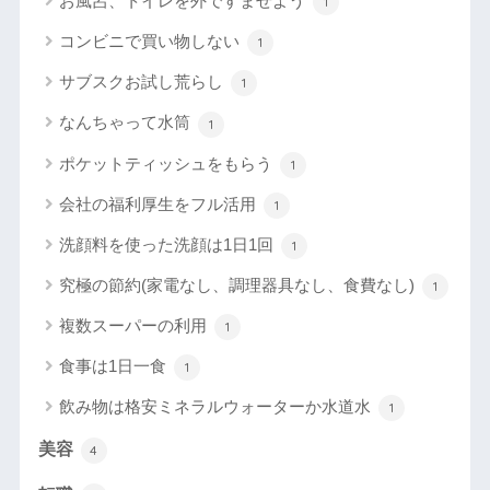
お風呂、トイレを外ですませよう
1
コンビニで買い物しない
1
サブスクお試し荒らし
1
なんちゃって水筒
1
ポケットティッシュをもらう
1
会社の福利厚生をフル活用
1
洗顔料を使った洗顔は1日1回
1
究極の節約(家電なし、調理器具なし、食費なし)
1
複数スーパーの利用
1
食事は1日一食
1
飲み物は格安ミネラルウォーターか水道水
1
美容
4