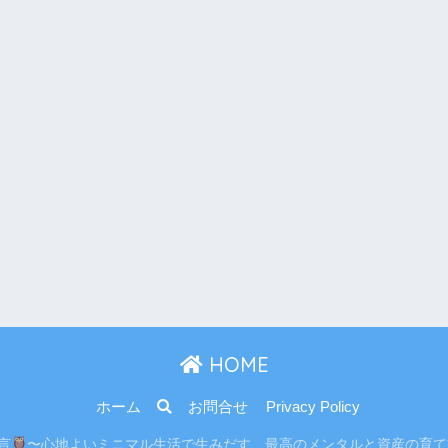
HOME
ホーム
お問合せ
Privacy Policy
り言
〜心地よいミニマル生活で生みだす、最高のメンタルと資産の育て方〜 All r