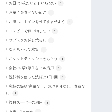
お皿は1枚たりともいらない
1
お菓子を食べない節約
1
お風呂、トイレを外ですませよう
1
コンビニで買い物しない
1
サブスクお試し荒らし
1
なんちゃって水筒
1
ポケットティッシュをもらう
1
会社の福利厚生をフル活用
1
洗顔料を使った洗顔は1日1回
1
究極の節約(家電なし、調理器具なし、食費な
し)
1
複数スーパーの利用
1
食事は1日一食
1