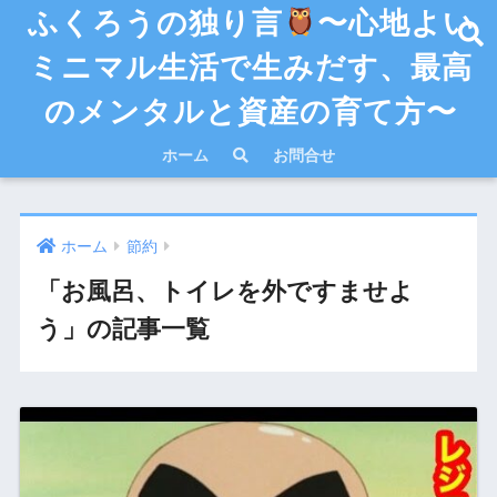
ふくろうの独り言
〜心地よい
ミニマル生活で生みだす、最高
のメンタルと資産の育て方〜
ホーム
お問合せ
ホーム
節約
「お風呂、トイレを外ですませよ
う」の記事一覧